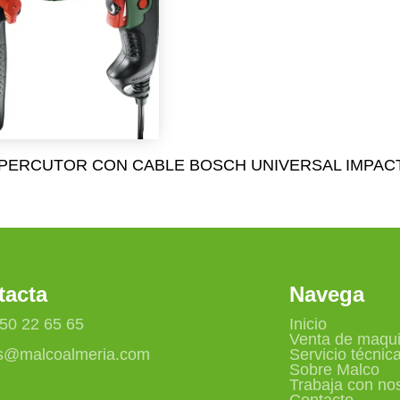
PERCUTOR CON CABLE BOSCH UNIVERSAL IMPACT
tacta
Navega
950 22 65 65
Inicio
Venta de maqui
s@malcoalmeria.com
Servicio técnic
Sobre Malco
Trabaja con no