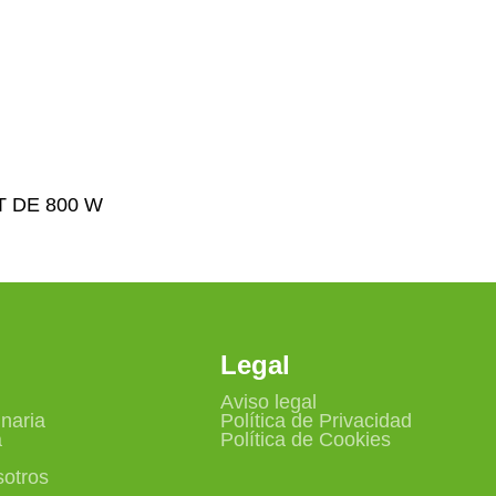
 DE 800 W
Legal
Aviso legal
naria
Política de Privacidad
a
Política de Cookies
sotros