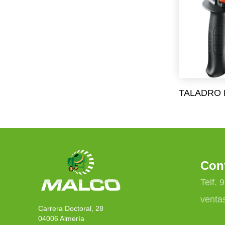
TALADRO 
Con
Telf. 
venta
Carrera Doctoral, 28
04006 Almería